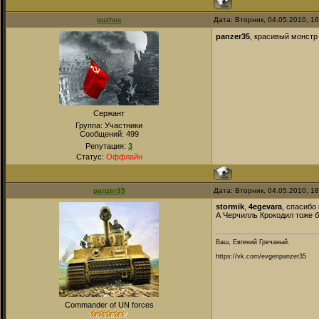
guzhus
Дата: Вторник, 04.05.2010, 1
panzer35
, красивый монст
Сержант
Группа: Участники
Сообщений:
499
Репутация:
3
Статус:
Оффлайн
panzer35
Дата: Вторник, 04.05.2010, 1
stormik
,
4egevara
, спасибо
А Черчилль Крокодил тоже бу
Ваш, Евгений Гречаный.
https://vk.com/evgenpanzer35
Commander of UN forces