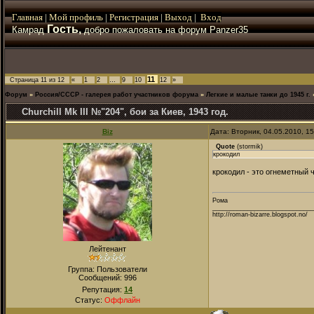
Главная
|
Мой
профиль
|
Регистрация
|
Выход
|
Вход
Гость,
Камрад
добро пожаловать на форум Panzer35
11
Страница
11
из
12
«
1
2
…
9
10
12
»
Форум
»
Россия/СССР - галерея работ участников форума
»
Легкие и малые танки до 1945 г.
Churchill Mk III №"204", бои за Киев, 1943 год.
Biz
Дата: Вторник, 04.05.2010, 1
Quote
(
stormik
)
крокодил
крокодил - это огнеметный
Рома
_____________________________
http://roman-bizarre.blogspot.no/
Лейтенант
Группа: Пользователи
Сообщений:
996
Репутация:
14
Статус:
Оффлайн