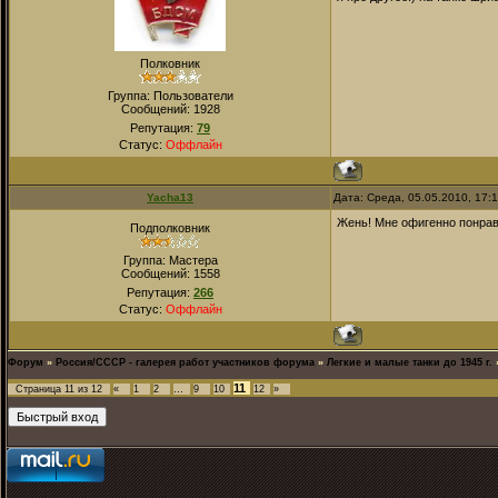
Полковник
Группа: Пользователи
Сообщений:
1928
Репутация:
79
Статус:
Оффлайн
Yacha13
Дата: Среда, 05.05.2010, 17:
Жень! Мне офигенно понрави
Подполковник
Группа: Мастера
Сообщений:
1558
Репутация:
266
Статус:
Оффлайн
Форум
»
Россия/СССР - галерея работ участников форума
»
Легкие и малые танки до 1945 г.
11
Страница
11
из
12
«
1
2
…
9
10
12
»