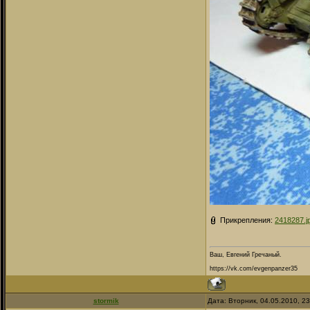
Прикрепления:
2418287.j
Ваш, Евгений Гречаный.
https://vk.com/evgenpanzer35
stormik
Дата: Вторник, 04.05.2010, 2