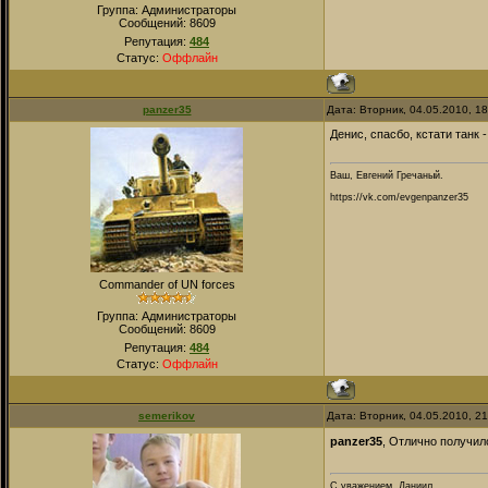
Группа: Администраторы
Сообщений:
8609
Репутация:
484
Статус:
Оффлайн
panzer35
Дата: Вторник, 04.05.2010, 1
Денис, спасбо, кстати танк 
Ваш, Евгений Гречаный.
https://vk.com/evgenpanzer35
Commander of UN forces
Группа: Администраторы
Сообщений:
8609
Репутация:
484
Статус:
Оффлайн
semerikov
Дата: Вторник, 04.05.2010, 2
panzer35
, Отлично получил
С уважением, Даниил.