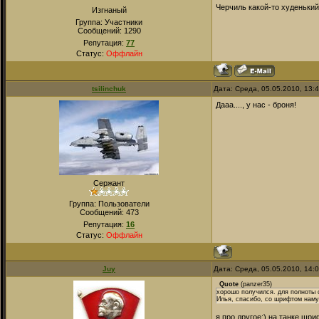
Черчиль какой-то худенький
Изгнаный
Группа: Участники
Сообщений:
1290
Репутация:
77
Статус:
Оффлайн
tsilinchuk
Дата: Среда, 05.05.2010, 13:
Дааа...., у нас - броня!
Сержант
Группа: Пользователи
Сообщений:
473
Репутация:
16
Статус:
Оффлайн
Juy
Дата: Среда, 05.05.2010, 14:
Quote
(
panzer35
)
хорошо получился. для полноты 
Илья, спасибо, со шрифтом наму
я про другое:) на танке шр