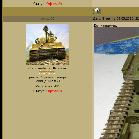
Статус:
Оффлайн
panzer35
Дата: Вторник, 04.05.2010, 2
Вот например:
Commander of UN forces
Группа: Администраторы
Сообщений:
8609
Репутация:
484
Статус:
Оффлайн