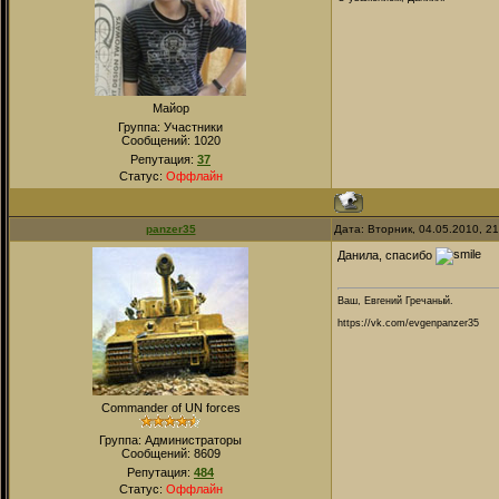
Майор
Группа: Участники
Сообщений:
1020
Репутация:
37
Статус:
Оффлайн
panzer35
Дата: Вторник, 04.05.2010, 2
Данила, спасибо
Ваш, Евгений Гречаный.
https://vk.com/evgenpanzer35
Commander of UN forces
Группа: Администраторы
Сообщений:
8609
Репутация:
484
Статус:
Оффлайн