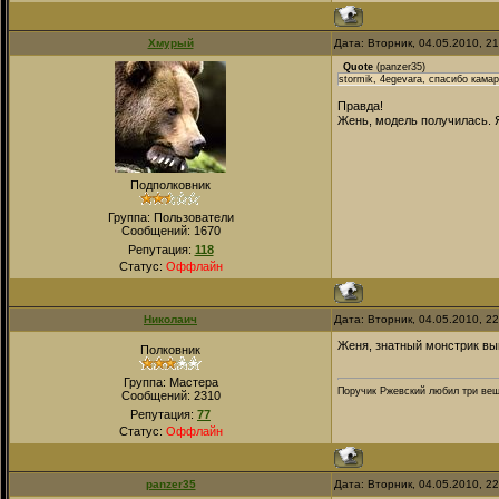
Хмурый
Дата: Вторник, 04.05.2010, 2
Quote
(
panzer35
)
stormik, 4egevara, спасибо камар
Правда!
Жень, модель получилась. 
Подполковник
Группа: Пользователи
Сообщений:
1670
Репутация:
118
Статус:
Оффлайн
Николаич
Дата: Вторник, 04.05.2010, 2
Женя, знатный монстрик вы
Полковник
Группа: Мастера
Поручик Ржевский любил три вещи
Сообщений:
2310
Репутация:
77
Статус:
Оффлайн
panzer35
Дата: Вторник, 04.05.2010, 2