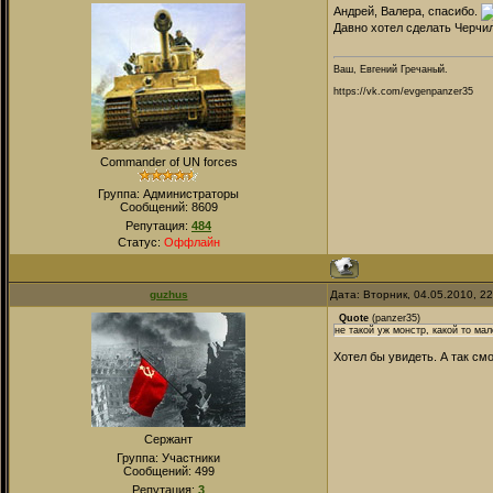
Андрей, Валера, спасибо.
Давно хотел сделать Черчил
Ваш, Евгений Гречаный.
https://vk.com/evgenpanzer35
Commander of UN forces
Группа: Администраторы
Сообщений:
8609
Репутация:
484
Статус:
Оффлайн
guzhus
Дата: Вторник, 04.05.2010, 2
Quote
(
panzer35
)
не такой уж монстр, какой то ма
Хотел бы увидеть. А так см
Сержант
Группа: Участники
Сообщений:
499
Репутация:
3