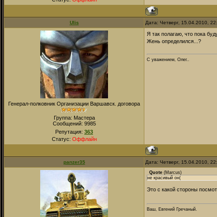
Ulis
Дата: Четверг, 15.04.2010, 2
Я так полагаю, что пока бу
Жень определился...?
С уважением, Олег..
Генерал-полковник Организации Варшавск. договора
Группа: Мастера
Сообщений:
9985
Репутация:
363
Статус:
Оффлайн
panzer35
Дата: Четверг, 15.04.2010, 2
Quote
(
Marcus
)
не красивый он(
Это с какой стороны посмот
Ваш, Евгений Гречаный.