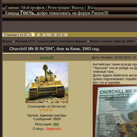
Главная
|
Мой
профиль
|
Регистрация
|
Выход
|
Вход
Гость,
Камрад
добро пожаловать на форум Panzer35
1
Страница
1
из
12
2
3
…
11
12
»
Форум
»
Россия/СССР - галерея работ участников форума
»
Легкие и малые танки до 1945 г.
Churchill Mk III №"204", бои за Киев, 1943 год.
panzer35
Дата: Четверг, 15.04.2010, 2
Английские танки всегда п
"Черчили" после рейда на Д
тяжелый танк...
Долго ждали любители англи
прямо подталкивает поработ
Вот что в коробке:
Commander of UN forces
Группа: Администраторы
Сообщений:
8609
Репутация:
484
Статус:
Оффлайн