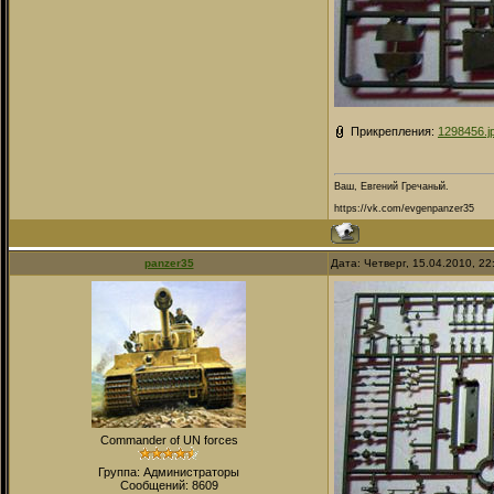
Прикрепления:
1298456.j
Ваш, Евгений Гречаный.
https://vk.com/evgenpanzer35
panzer35
Дата: Четверг, 15.04.2010, 2
Commander of UN forces
Группа: Администраторы
Сообщений:
8609