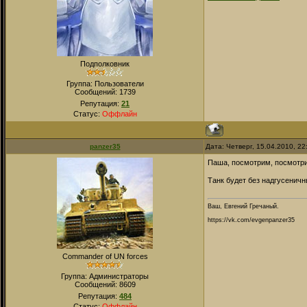
Подполковник
Группа: Пользователи
Сообщений:
1739
Репутация:
21
Статус:
Оффлайн
panzer35
Дата: Четверг, 15.04.2010, 2
Паша, посмотрим, посмот
Танк будет без надгусеничн
Ваш, Евгений Гречаный.
https://vk.com/evgenpanzer35
Commander of UN forces
Группа: Администраторы
Сообщений:
8609
Репутация:
484
Статус:
Оффлайн