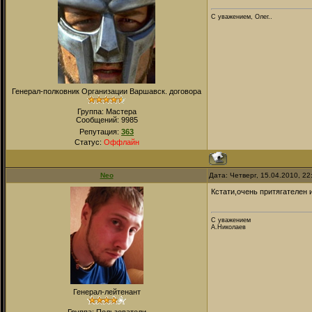
С уважением, Олег..
Генерал-полковник Организации Варшавск. договора
Группа: Мастера
Сообщений:
9985
Репутация:
363
Статус:
Оффлайн
Neo
Дата: Четверг, 15.04.2010, 2
Кстати,очень притягателен 
С уважением
А.Николаев
Генерал-лейтенант