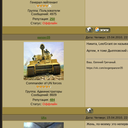
Генерал-лейтенант
Группа: Пользователи
Сообщений:
4975
Репутация:
250
Статус:
Оффлайн
panzer35
Дата: Четверг, 15.04.2010, 2
Никита, Lee/Grant он назыв
Артем, я тоже Дьепповский
Ваш, Евгений Гречаный.
https://vk.com/evgenpanzer35
Commander of UN forces
Группа: Администраторы
Сообщений:
8609
Репутация:
484
Статус:
Оффлайн
Ulis
Дата: Четверг, 15.04.2010, 2
Жень, по-моему это неперв