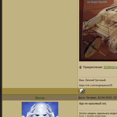
Прикрепления:
0228416.j
Ваш, Евгений Гречаный.
https://vk.com/evgenpanzer35
Marcus
Дата: Четверг, 15.04.2010, 2
брр не красивый он(
Хотите увидеть идеальную модел
Блог с моими моделями.