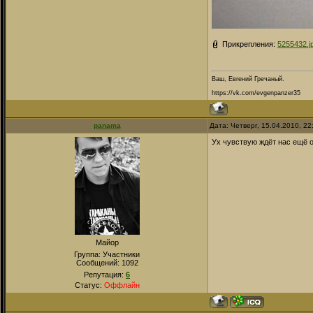
Прикрепления:
5255432.j
Ваш, Евгений Гречаный.
https://vk.com/evgenpanzer35
panama
Дата: Четверг, 15.04.2010, 2
Ух чувствую ждёт нас ещё 
Майор
Группа: Участники
Сообщений:
1092
Репутация:
6
Статус:
Оффлайн