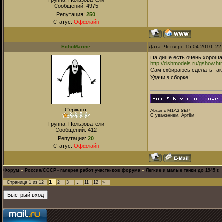
Группа: Пользователи
Сообщений:
4975
Репутация:
250
Статус:
Оффлайн
EchoMarine
Дата: Четверг, 15.04.2010, 2
На дише есть очень хорошая
http://dishmodels.ru/gshow.
Сам собираюсь сделать тако
Удачи в сборке!
Сержант
Abrams M1A2 SEP
С уважением, Артём
Группа: Пользователи
Сообщений:
412
Репутация:
20
Статус:
Оффлайн
Форум
»
Россия/СССР - галерея работ участников форума
»
Легкие и малые танки до 1945 г.
1
Страница
1
из
12
2
3
…
11
12
»