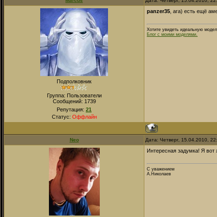
Marcus
Дата: Четверг, 15.04.2010, 2
panzer35
, ага) есть ещё ам
Хотите увидеть идеальную модел
Блог с моими моделями.
Подполковник
Группа: Пользователи
Сообщений:
1739
Репутация:
21
Статус:
Оффлайн
Neo
Дата: Четверг, 15.04.2010, 2
Интересная задумка! Я вот
С уважением
А.Николаев