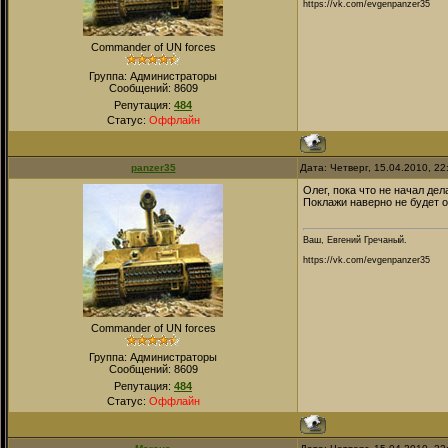
https://vk.com/evgenpanzer35
Commander of UN forces
Группа: Администраторы
Сообщений:
8609
Репутация:
484
Статус:
Оффлайн
panzer35
Дата: Четверг, 15.04.2010, 2
Олег, пока что не начал дел
Поклажи наверно не будет о
Ваш, Евгений Гречаный.
https://vk.com/evgenpanzer35
Commander of UN forces
Группа: Администраторы
Сообщений:
8609
Репутация:
484
Статус:
Оффлайн