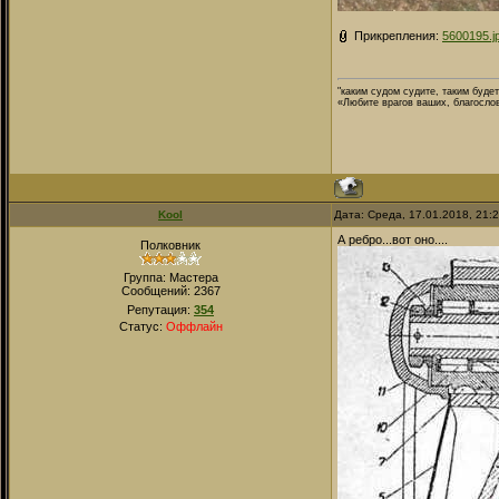
Прикрепления:
5600195.j
"каким судом судите, таким буде
«Любите врагов ваших, благосло
Kool
Дата: Среда, 17.01.2018, 21:
А ребро...вот оно....
Полковник
Группа: Мастера
Сообщений:
2367
Репутация:
354
Статус:
Оффлайн