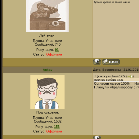
броня крепка и танки наши........
Лейтенант
Группа: Участники
Сообщений:
740
Репутация:
91
Статус:
Оффлайн
Ankay
Дата: Воскресенье, 21.01.201
Цитата
yaschanin1977
(
)
верхние вообще ужас
Согласен на все 100%!!!! Ни
Плюнул и убрал коробку с гл
Подполковник
Группа: Участники
Сообщений:
1582
Репутация:
153
Статус:
Оффлайн