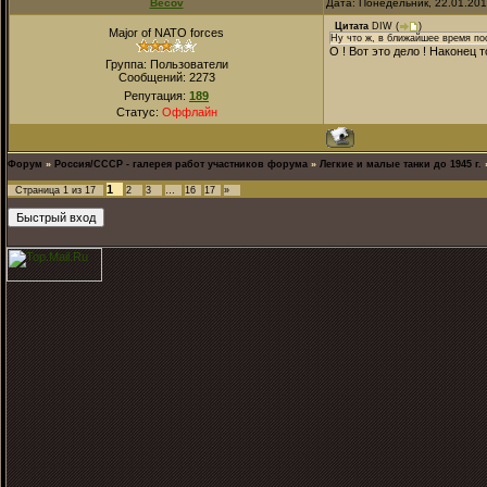
Becov
Дата: Понедельник, 22.01.20
Цитата
DIW
(
)
Major of NATO forces
Ну что ж, в ближайшее время по
О ! Вот это дело ! Наконец т
Группа: Пользователи
Сообщений:
2273
Репутация:
189
Статус:
Оффлайн
Форум
»
Россия/СССР - галерея работ участников форума
»
Легкие и малые танки до 1945 г.
1
Страница
1
из
17
2
3
…
16
17
»