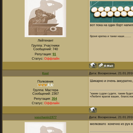
вот пока на один борт напи
броня крепка и танки наши........
Лейтенант
Группа: Участники
Сообщений:
740
Репутация:
91
Статус:
Оффлайн
Kool
Дата: Воскресенье, 21.01.201
Шикарно и очень аккуратно,
Полковник
Группа: Мастера
Сообщений:
2367
"каким судом судите, таким буде
«Любите врагов ваших, благосло
Репутация:
354
Статус:
Оффлайн
yaschanin1977
Дата: Воскресенье, 21.01.201
мелковато конечно из рук в