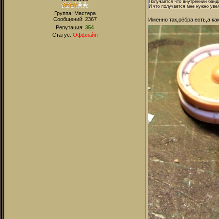
Получается что внутренний банда
И что получается мне нужно уве
Группа: Мастера
Сообщений:
2367
Именно так,рёбра есть,а ка
Репутация:
354
Статус:
Оффлайн