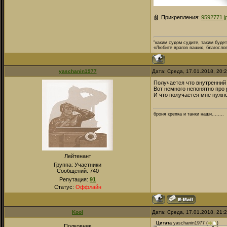
Прикрепления:
9592771.j
"каким судом судите, таким буде
«Любите врагов ваших, благосло
yaschanin1977
Дата: Среда, 17.01.2018, 20:
Получается что внутренний
Вот немного непонятно про 
И что получается мне нужн
броня крепка и танки наши........
Лейтенант
Группа: Участники
Сообщений:
740
Репутация:
91
Статус:
Оффлайн
Kool
Дата: Среда, 17.01.2018, 21:
Цитата
yaschanin1977
(
)
Полковник