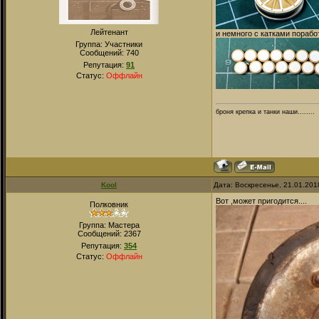
Лейтенант
и немного с катками порабо
Группа: Участники
Сообщений:
740
Репутация:
91
Статус:
Оффлайн
броня крепка и танки наши........
Kool
Дата: Воскресенье, 21.01.201
Вот ,может пригодится....
Полковник
Группа: Мастера
Сообщений:
2367
Репутация:
354
Статус:
Оффлайн