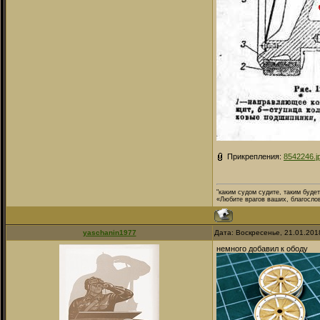
Прикрепления:
8542246.j
"каким судом судите, таким буде
«Любите врагов ваших, благосло
yaschanin1977
Дата: Воскресенье, 21.01.201
немного добавил к ободу