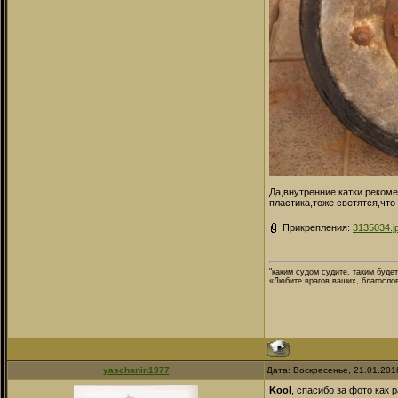
Да,внутренние катки рекоме
пластика,тоже светятся,что 
Прикрепления:
3135034.j
"каким судом судите, таким буде
«Любите врагов ваших, благосло
yaschanin1977
Дата: Воскресенье, 21.01.201
Kool
, спасибо за фото как