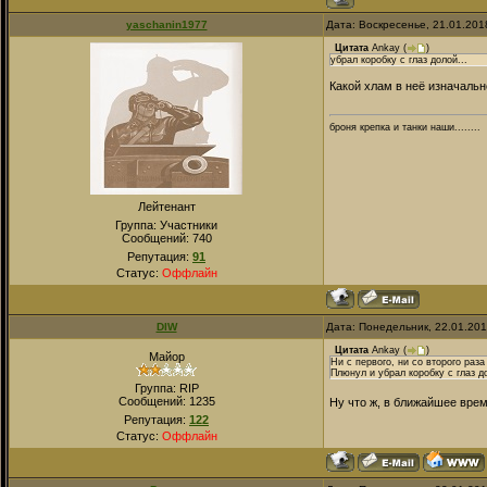
yaschanin1977
Дата: Воскресенье, 21.01.201
Цитата
Ankay
(
)
убрал коробку с глаз долой...
Какой хлам в неё изначальн
броня крепка и танки наши........
Лейтенант
Группа: Участники
Сообщений:
740
Репутация:
91
Статус:
Оффлайн
DIW
Дата: Понедельник, 22.01.20
Цитата
Ankay
(
)
Майор
Ни с первого, ни со второго раза
Плюнул и убрал коробку с глаз до
Группа: RIP
Сообщений:
1235
Ну что ж, в ближайшее вре
Репутация:
122
Статус:
Оффлайн