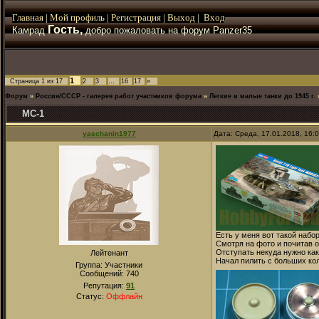
Главная
|
Мой
профиль
|
Регистрация
|
Выход
|
Вход
Гость,
Камрад
добро пожаловать на форум Panzer35
1
Страница
1
из
17
2
3
…
16
17
»
Форум
»
Россия/СССР - галерея работ участников форума
»
Легкие и малые танки до 1945 г.
МС-1
yaschanin1977
Дата: Среда, 17.01.2018, 16:
Есть у меня вот такой набо
Смотря на фото и почитав о
Отступать некуда нужно как
Лейтенант
Начал пилить с больших ко
Группа: Участники
Сообщений:
740
Репутация:
91
Статус:
Оффлайн