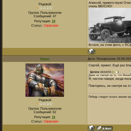
Алексей, приветствую! Очен
Рядовой
очень ВКУСНО!
Группа: Пользователи
Сообщений:
47
Репутация:
19
Статус:
Оффлайн
Кстати, на этом фото, с RCф
Росич
Дата: Понедельник, 03.08.20
Сергей, привет. Ещё раз бл
Цитата
nikitok54
(
)
Даже не смотря на то, что Мини
Я, честно говоря, когда пос
Повторюсь, не смотря на эт
Победу следует искать малым тру
Рядовой
Группа: Пользователи
Сообщений:
62
Репутация:
15
Статус:
Оффлайн