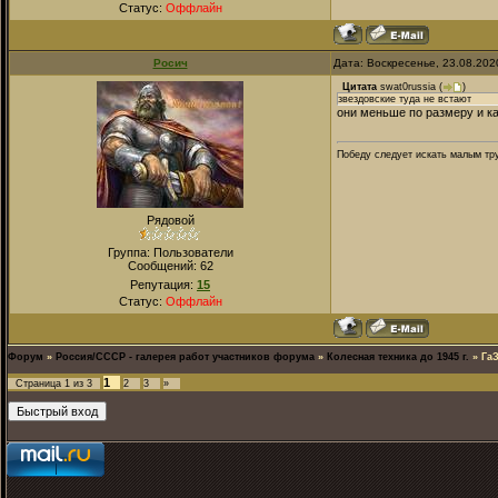
Статус:
Оффлайн
Росич
Дата: Воскресенье, 23.08.202
Цитата
swat0russia
(
)
звездовские туда не встают
они меньше по размеру и к
Победу следует искать малым тру
Рядовой
Группа: Пользователи
Сообщений:
62
Репутация:
15
Статус:
Оффлайн
Форум
»
Россия/СССР - галерея работ участников форума
»
Колесная техника до 1945 г.
»
Га
1
Страница
1
из
3
2
3
»