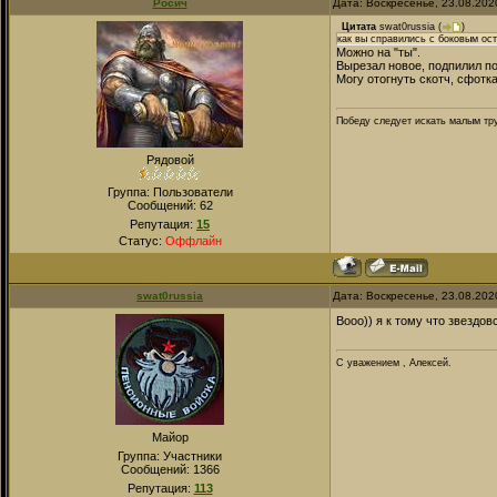
Росич
Дата: Воскресенье, 23.08.202
Цитата
swat0russia
(
)
как вы справились с боковым ос
Можно на "ты".
Вырезал новое, подпилил по
Могу отогнуть скотч, сфотка
Победу следует искать малым тру
Рядовой
Группа: Пользователи
Сообщений:
62
Репутация:
15
Статус:
Оффлайн
swat0russia
Дата: Воскресенье, 23.08.202
Вооо)) я к тому что звездов
С уважением , Алексей.
Майор
Группа: Участники
Сообщений:
1366
Репутация:
113