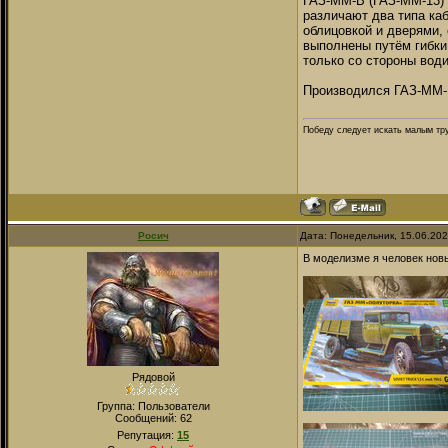
ГАЗ-ММ-В (ГАЗ-ММ-13)
различают два типа каб
облицовкой и дверями, 
выполнены путём гибки
только со стороны вод
Производился ГАЗ-ММ-В 
Победу следует искать малым тру
Росич
Дата: Понедельник, 15.06.20
В моделизме я человек новы
Рядовой
Группа: Пользователи
Сообщений:
62
Репутация:
15