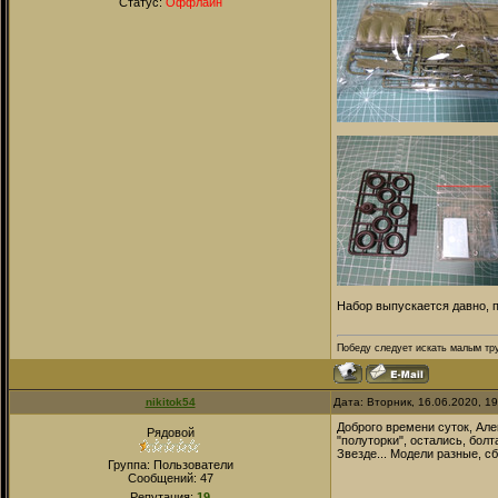
Статус:
Оффлайн
Набор выпускается давно, п
Победу следует искать малым тру
nikitok54
Дата: Вторник, 16.06.2020, 1
Доброго времени суток, Але
Рядовой
"полуторки", остались, болт
Звезде... Модели разные, с
Группа: Пользователи
Сообщений:
47
Репутация:
19