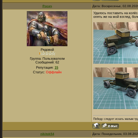
Росич
Дата: Воскресенье, 02.08.202
Удалось поставить на колёса
опять же на мой взгляд, бо
Рядовой
Группа: Пользователи
Сообщений:
62
Репутация:
15
Статус:
Оффлайн
Победу следует искать малым тру
nikitok54
Дата: Понедельник, 03.08.20