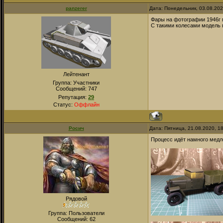
panzerer
Дата: Понедельник, 03.08.20
Фары на фотографии 1946г 
С такими колесами модель п
Лейтенант
Группа: Участники
Сообщений:
747
Репутация:
29
Статус:
Оффлайн
Росич
Дата: Пятница, 21.08.2020, 1
Процесс идёт намного медле
Рядовой
Группа: Пользователи
Сообщений:
62