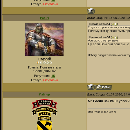
Статус:
Оффлайн
Росич
Дата: Вторник, 16.06.2020, 2
Цитата
nikitok54
(
)
Я тут в сторонке посижу, посмот
Почему ж я должен быть пр
Цитата
nikitok54
(
)
болтаются, не при деле...
Ну если Вам они совсем не 
Победу следует искать малым тру
Рядовой
Группа: Пользователи
Сообщений:
62
Репутация:
15
Статус:
Оффлайн
Пайпер
Дата: Среда, 01.07.2020, 14:
Mr.
Росич
, как Ваши успехи
Don`t war, make kits ;)