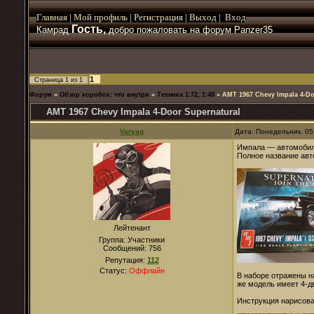
Главная
|
Мой
профиль
|
Регистрация
|
Выход
|
Вход
Гость,
Камрад
добро пожаловать на форум Panzer35
1
Страница
1
из
1
Форум
»
Обзор коробок: что внутри
»
Техника 1:72, 1:48
»
AMT 1967 Chevy Impala 4-Do
AMT 1967 Chevy Impala 4-Door Supernatural
Varyag
Дата: Понедельник, 05
Импала — автомобиль
Полное название авто
Лейтенант
Группа: Участники
Сообщений:
756
Репутация:
112
Статус:
Оффлайн
В наборе отражены н
же модель имеет 4-
Инструкция нарисова