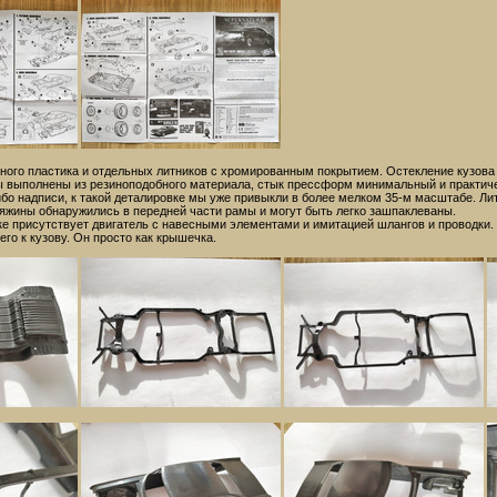
рного пластика и отдельных литников с хромированным покрытием. Остекление кузова 
 выполнены из резиноподобного материала, стык прессформ минимальный и практичес
бо надписи, к такой деталировке мы уже привыкли в более мелком 35-м масштабе. Лить
яжины обнаружились в передней части рамы и могут быть легко зашпаклеваны.
ке присутствует двигатель с навесными элементами и имитацией шлангов и проводки. 
го к кузову. Он просто как крышечка.