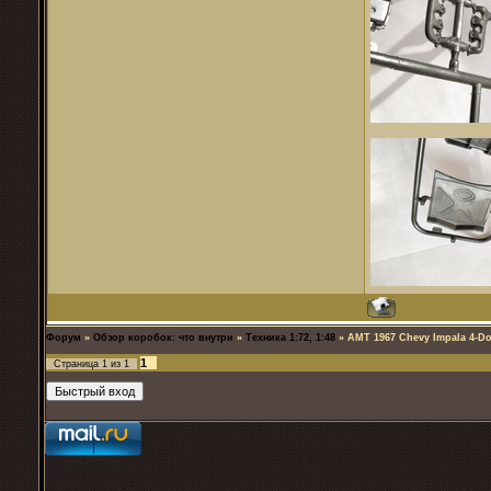
Форум
»
Обзор коробок: что внутри
»
Техника 1:72, 1:48
»
AMT 1967 Chevy Impala 4-Do
1
Страница
1
из
1