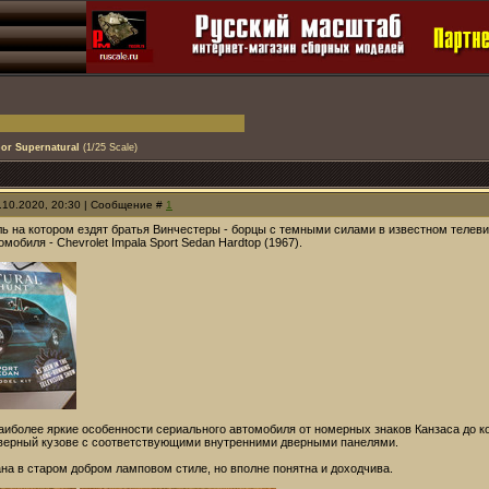
or Supernatural
(1/25 Scale)
.10.2020, 20:30 | Сообщение #
1
 на котором ездят братья Винчестеры - борцы с темными силами в известном телев
мобиля - Chevrolet Impala Sport Sedan Hardtop (1967).
аиболее яркие особенности сериального автомобиля от номерных знаков Канзаса до к
дверный кузове с соответствующими внутренними дверными панелями.
на в старом добром ламповом стиле, но вполне понятна и доходчива.