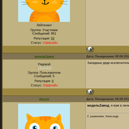
Лейтенант
Группа: Участники
Сообщений:
951
Репутация:
52
Статус:
Оффлайн
модельZавод
Дата: Понедельник, 08.08.201
Западные дяди исключитель
Рядовой
Группа: Пользователи
Сообщений:
5
Репутация:
0
Статус:
Оффлайн
Доктор
Дата: Понедельник, 08.08.201
модельZавод
, я вам в лич
С уважением, Александр.