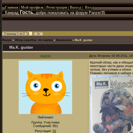
Главная
|
Мой
профиль
|
Регистрация
|
Выход
|
Вход
Гость,
Камрад
добро пожаловать на форум Panzer35
1
Страница
1
из
2
2
»
Форум
»
Обзор коробок: что внутри
»
Фантастика
»
Ma.K. gustav
Ma.K. gustav
Доктор
Дата: Вторник, 02.08.2011, 1
Краткий обзор, как и обеща
некоторые части даны опцио
четкое, без утяжин и облоя
Помимо литников в наборе с
Лейтенант
Группа: Участники
Сообщений:
951
Репутация:
52