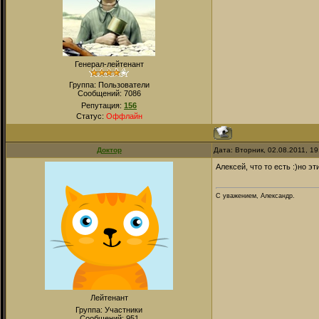
Генерал-лейтенант
Группа: Пользователи
Сообщений:
7086
Репутация:
156
Статус:
Оффлайн
Доктор
Дата: Вторник, 02.08.2011, 1
Алексей, что то есть :)но э
С уважением, Александр.
Лейтенант
Группа: Участники
Сообщений:
951