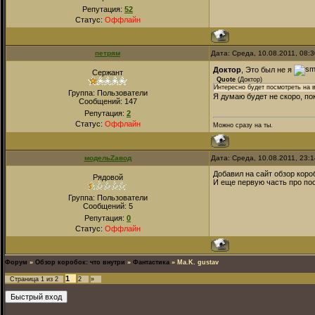
Репутация:
52
Статус:
Оффлайн
петрям
Дата: Среда, 10.08.2011, 08:
Доктор
, Это был не я
Сержант
Quote
(
Доктор
)
Интересно будет посмотреть на 
Группа: Пользователи
Я думаю будет не скоро, по
Сообщений:
147
Репутация:
2
Статус:
Оффлайн
Можно сразу на ты.
модельZавод
Дата: Среда, 10.08.2011, 23:
Добавил на сайт обзор коро
Рядовой
И еще первую часть про пос
Группа: Пользователи
Сообщений:
5
Репутация:
0
Статус:
Оффлайн
Форум
»
Обзор коробок: что внутри
»
Фантастика
»
Ma.K. gustav
1
Страница
1
из
2
2
»