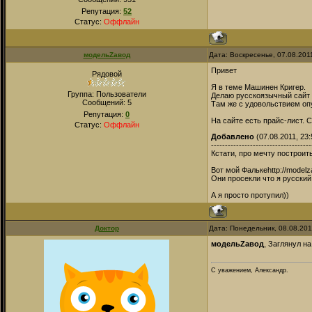
Репутация:
52
Статус:
Оффлайн
модельZавод
Дата: Воскресенье, 07.08.201
Привет
Рядовой
Я в теме Машинен Кригер.
Группа: Пользователи
Делаю русскоязычный сайт 
Сообщений:
5
Там же с удовольствием оп
Репутация:
0
На сайте есть прайс-лист. 
Статус:
Оффлайн
Добавлено
(07.08.2011, 23:
------------------------------------
Кстати, про мечту построит
Вот мой Фалькеhttp://model
Они просекли что я русский
А я просто протупил))
Доктор
Дата: Понедельник, 08.08.201
модельZавод
, Заглянул н
С уважением, Александр.