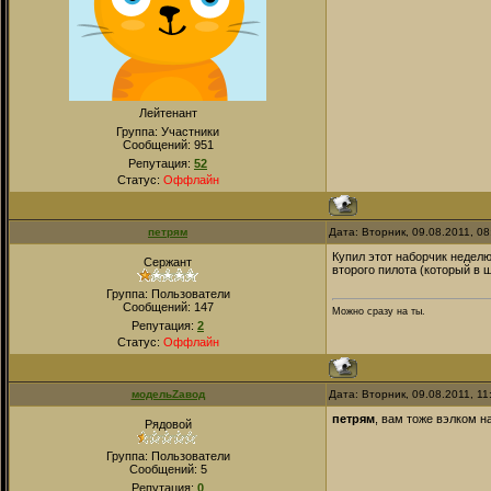
Лейтенант
Группа: Участники
Сообщений:
951
Репутация:
52
Статус:
Оффлайн
петрям
Дата: Вторник, 09.08.2011, 0
Купил этот наборчик недел
Сержант
второго пилота (который в 
Группа: Пользователи
Сообщений:
147
Можно сразу на ты.
Репутация:
2
Статус:
Оффлайн
модельZавод
Дата: Вторник, 09.08.2011, 1
петрям
, вам тоже вэлком н
Рядовой
Группа: Пользователи
Сообщений:
5
Репутация:
0