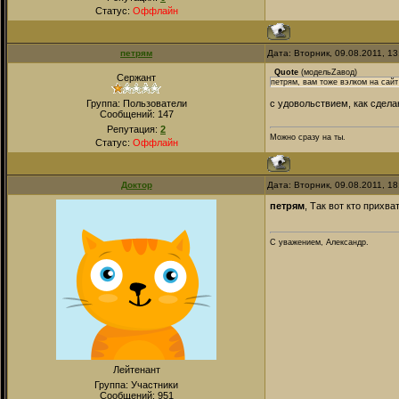
Статус:
Оффлайн
петрям
Дата: Вторник, 09.08.2011, 1
Quote
(
модельZавод
)
Сержант
петрям, вам тоже вэлком на сайт
Группа: Пользователи
с удовольствием, как сделаю
Сообщений:
147
Репутация:
2
Можно сразу на ты.
Статус:
Оффлайн
Доктор
Дата: Вторник, 09.08.2011, 1
петрям
, Так вот кто прихв
С уважением, Александр.
Лейтенант
Группа: Участники
Сообщений:
951