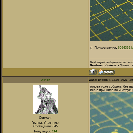
Прикрепления:
8094339.j
Не доверяйте другим того, что
Владимир Войнович
"Жизнь и 
Ditrich
Дата: Вторник, 22.06.2021, 2
голова тоже собрана, без п
Все в принципе по инструкц
Сержант
Группа: Участники
Сообщений:
645
Репутация:
114