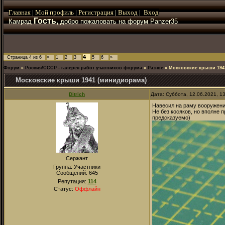
Главная
|
Мой
профиль
|
Регистрация
|
Выход
|
Вход
Гость,
Камрад
добро пожаловать на форум Panzer35
4
Страница
4
из
6
«
1
2
3
5
6
»
Форум
»
Россия/СССР - галерея работ участников форума
»
Разное
»
Московские крыши 194
Московские крыши 1941 (минидиорама)
Ditrich
Дата: Суббота, 12.06.2021, 1
Навесил на раму вооружени
Не без косяков, но вполне 
предсказуемо)
Сержант
Группа: Участники
Сообщений:
645
Репутация:
114
Статус:
Оффлайн