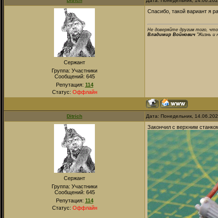
Ditrich
Дата: Понедельник, 14.06.20
Спасибо, такой вариант я р
Не доверяйте другим того, что
Владимир Войнович
"Жизнь и 
Сержант
Группа: Участники
Сообщений:
645
Репутация:
114
Статус:
Оффлайн
Ditrich
Дата: Понедельник, 14.06.202
Закончил с верхним станком
Сержант
Группа: Участники
Сообщений:
645
Репутация:
114
Статус:
Оффлайн