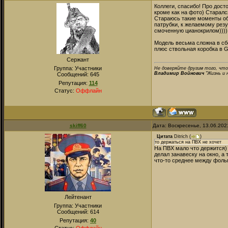
Коллеги, спасибо! Про дост
кроме как на фото) Старалс
Стараюсь такие моменты обо
патрубки, к желаемому резу
смоченную цианокрилом))))
Модель весьма сложна в сбо
плюс ствольная коробка в G
Сержант
Группа: Участники
Не доверяйте другим того, что
Владимир Войнович
"Жизнь и 
Сообщений:
645
Репутация:
114
Статус:
Оффлайн
skiff60
Дата: Воскресенье, 13.06.202
Цитата
Ditrich
(
)
то держаться на ПВХ не хочет
На ПВХ мало что держится) 
делал занавеску на окно, а
что-то среднее между фольг
Лейтенант
Группа: Участники
Сообщений:
614
Репутация:
40