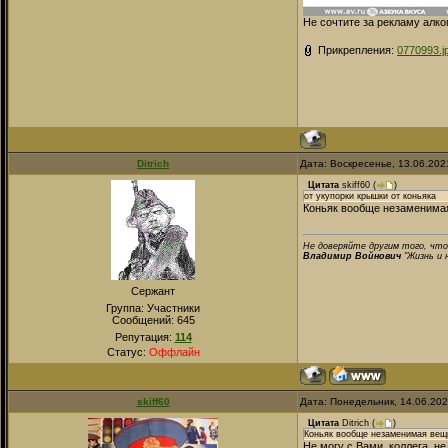
Не сочтите за рекламу алко
Прикрепления:
0770993.j
Ditrich
Дата: Воскресенье, 13.06.202
Цитата
skiff60
(
)
от укупорки крышки от коньяка
Коньяк вообще незаменимая
Не доверяйте другим того, что
Владимир Войнович
"Жизнь и 
Сержант
Группа: Участники
Сообщений:
645
Репутация:
114
Статус:
Оффлайн
skiff60
Дата: Понедельник, 14.06.20
Цитата
Ditrich
(
)
Коньяк вообще незаменимая вещь
Не могу с Вами, коллега, н