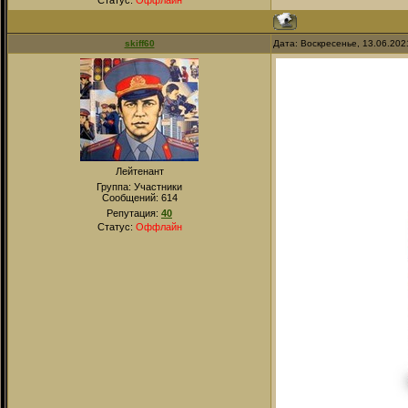
Статус:
Оффлайн
skiff60
Дата: Воскресенье, 13.06.202
Лейтенант
Группа: Участники
Сообщений:
614
Репутация:
40
Статус:
Оффлайн