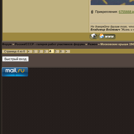
Прикрепления:
6755668.j
Не доверяйте другим того, что
Владимир Войнович
"Жизнь и 
Форум
»
Россия/СССР - галерея работ участников форума
»
Разное
»
Московские крыши 194
4
Страница
4
из
6
«
1
2
3
5
6
»