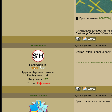
Прикрепления:
8584739.j
Не доверяйте другим того, что
Владимир Войнович
"Жизнь и 
StasHobbies
Дата: Суббота, 12.06.2021, 2
Ditrich
, очень хорошо полу
Мой канал на YouTube Stas'Hobb
Подполковник
Группа: Администраторы
Сообщений:
1840
Репутация:
187
Статус:
Оффлайн
Алекс-Одесса
Дата: Суббота, 12.06.2021, 2
Дима, очень классно получа