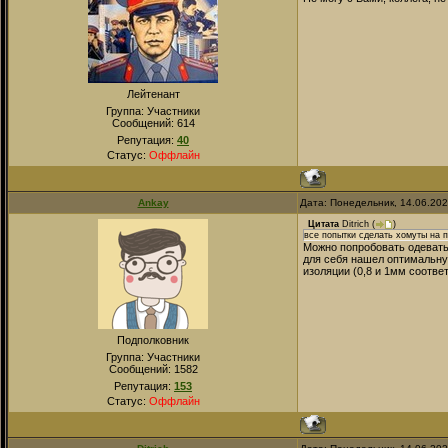
Лейтенант
Группа: Участники
Сообщений:
614
Репутация:
40
Статус:
Оффлайн
Ankay
Дата: Понедельник, 14.06.20
Цитата
Ditrich
(
)
все попытки сделать хомуты на п
Можно попробовать одевать 
для себя нашел оптимальную
изоляции (0,8 и 1мм соответ
Подполковник
Группа: Участники
Сообщений:
1582
Репутация:
153
Статус:
Оффлайн