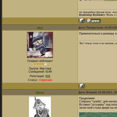
Не доверяйте другим того, что
Владимир Войнович
"Жизнь и 
Hart
Дата: Понедельник, 14.06.20
Применительно к размеру о
"Вот только этого и не хватало,
Генерал-лейтенант
Группа: Мастера
Сообщений:
9148
Репутация:
618
Статус:
Оффлайн
Ditrich
Дата: Вторник, 22.06.2021, 2
Продолжим:
Собрана "тумба", для начал
Вставил "штуцеры" под патр
зачисткой стыка форм на опо