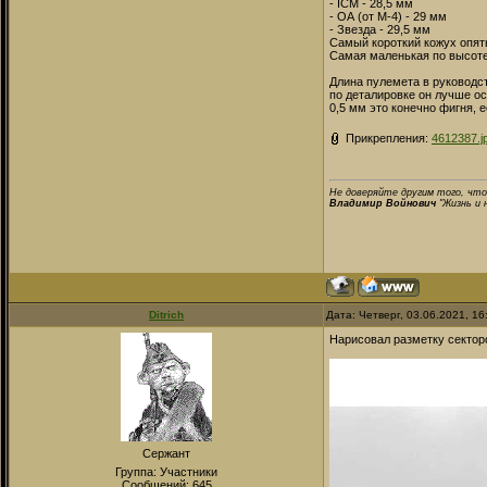
- ICM - 28,5 мм
- ОА (от M-4) - 29 мм
- Звезда - 29,5 мм
Самый короткий кожух опять
Самая маленькая по высоте 
Длина пулемета в руководст
по деталировке он лучше о
0,5 мм это конечно фигня, 
Прикрепления:
4612387.j
Не доверяйте другим того, что
Владимир Войнович
"Жизнь и 
Ditrich
Дата: Четверг, 03.06.2021, 1
Нарисовал разметку секторо
Сержант
Группа: Участники
Сообщений:
645