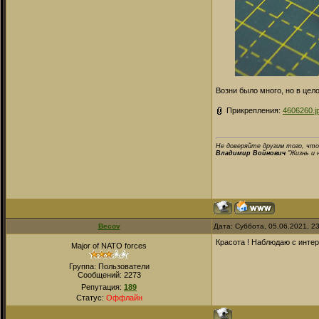
Возни было много, но в цел
Прикрепления:
4606260.j
Не доверяйте другим того, что
Владимир Войнович
"Жизнь и 
Becov
Дата: Суббота, 05.06.2021, 2
Красота ! Наблюдаю с инте
Major of NATO forces
Группа: Пользователи
Сообщений:
2273
Репутация:
189
Статус:
Оффлайн