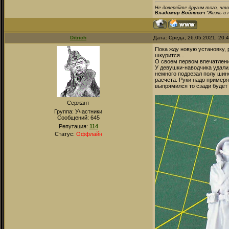
Не доверяйте другим того, что
Владимир Войнович
"Жизнь и 
Ditrich
Дата: Среда, 26.05.2021, 20:
Пока жду новую установку, 
шкурится...
О своем первом впечатлени
У девушки-наводчика удали
немного подрезал полу шине
расчета. Руки надо примеря
выпрямился то сзади будет 
Сержант
Группа: Участники
Сообщений:
645
Репутация:
114
Статус:
Оффлайн