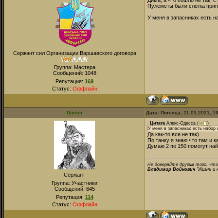
Дима, а что пошло не так, с
Пулеметы были слегка при
У меня в запасниках есть н
Сержант сил Организации Варшавского договора
Группа: Мастера
Сообщений:
1048
Репутация:
169
Статус:
Оффлайн
Ditrich
Дата: Пятница, 21.05.2021, 1
Цитата
Алекс-Одесса
(
)
У меня в запасниках есть набор 
Да как-то все не так)
По танку я знаю что там и к
Думаю 2 по 150 помогут на
Не доверяйте другим того, что
Владимир Войнович
"Жизнь и 
Сержант
Группа: Участники
Сообщений:
645
Репутация:
114
Статус:
Оффлайн