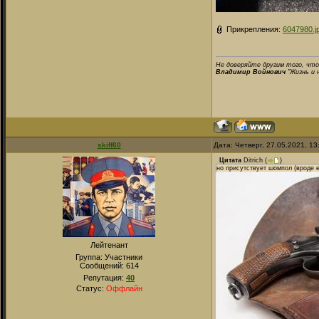
Прикрепления:
6047980.j
Не доверяйте другим того, что
Владимир Войнович
"Жизнь и 
skiff60
Дата: Четверг, 27.05.2021, 1
Цитата
Ditrich
(
)
но присутствует шомпол (вроде е
Лейтенант
Группа: Участники
Сообщений:
614
Репутация:
40
Статус:
Оффлайн