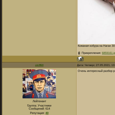
Кожаная кобура на Наган 30
Прикрепления:
6859161.j
skiff60
Дата: Четверг, 27.05.2021, 1
Очень интересный разбор ра
Лейтенант
Группа: Участники
Сообщений:
614
Репутация:
40