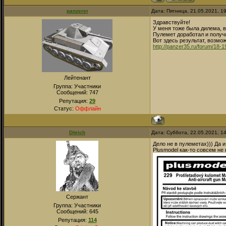
panzerer
Дата: Пятница, 21.05.2021, 1
Здравствуйте!
У меня тоже была дилема, в
Пулемет доработал и получи
Вот здесь результат, возмо
http://panzer35.ru/forum/18-
Лейтенант
Группа: Участники
Сообщений:
747
Репутация:
29
Статус:
Оффлайн
Ditrich
Дата: Суббота, 22.05.2021, 1
Дело не в пулеметах))) Да 
Plusmodel как-то совсем не
Сержант
Группа: Участники
Сообщений:
645
Репутация:
114