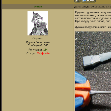
Ditrich
Дата: Среда, 26.05.2021, 23:
Оружие однозначно под заме
как-то невнятно, шомпол вы
скотча примотано изделие, 
Про кобуру тоже писал, она
Думаю вооружение взять из
Сержант
Группа: Участники
Сообщений:
645
Репутация:
114
Статус:
Оффлайн