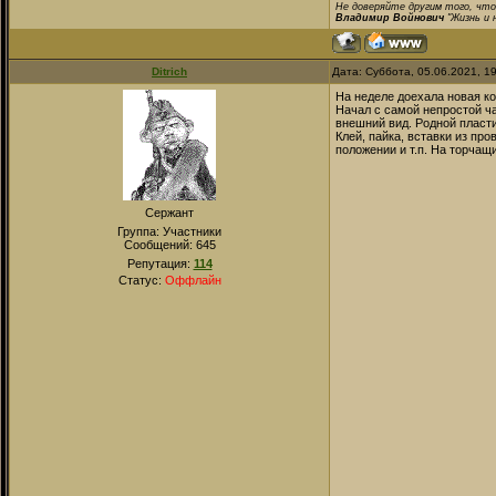
Не доверяйте другим того, что
Владимир Войнович
"Жизнь и 
Ditrich
Дата: Суббота, 05.06.2021, 1
На неделе доехала новая ко
Начал с самой непростой ча
внешний вид. Родной пласти
Клей, пайка, вставки из пр
положении и т.п. На торчащ
Сержант
Группа: Участники
Сообщений:
645
Репутация:
114
Статус:
Оффлайн