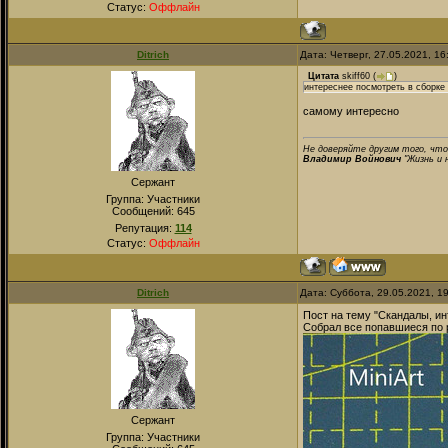
Статус:
Оффлайн
Ditrich
Дата: Четверг, 27.05.2021, 1
Цитата
skiff60
(
)
интереснее посмотреть в сборке 
самому интересно
Не доверяйте другим того, что
Владимир Войнович
"Жизнь и 
Сержант
Группа: Участники
Сообщений:
645
Репутация:
114
Статус:
Оффлайн
Ditrich
Дата: Суббота, 29.05.2021, 1
Пост на тему "Скандалы, инт
Собрал все попавшиеся по 
Сержант
Группа: Участники