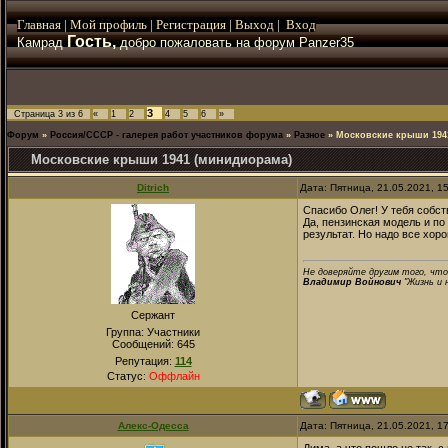
Главная
|
Мой
профиль
|
Регистрация
|
Выход
|
Вход
Гость,
Камрад
добро пожаловать на форум Panzer35
3
Страница
3
из
6
«
1
2
4
5
6
»
Форум
»
Россия/СССР - галерея работ участников форума
»
Разное
»
Московские крыши 194
Московские крыши 1941 (минидиорама)
Ditrich
Дата: Пятница, 21.05.2021, 1
Спасибо Олег! У тебя собст
Да, пензинская модель и п
результат. Но надо все хор
Не доверяйте другим того, что
Владимир Войнович
"Жизнь и 
Сержант
Группа: Участники
Сообщений:
645
Репутация:
114
Статус:
Оффлайн
Алекс-Одесса
Дата: Пятница, 21.05.2021, 1