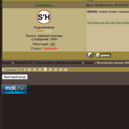
StasHobbies
Дата: Воскресенье, 06.06.202
Ditrich
, очень очень хорош
Мой канал на YouTube Stas'Hobb
Подполковник
Группа: Администраторы
Сообщений:
1840
Репутация:
187
Статус:
Оффлайн
Форум
»
Россия/СССР - галерея работ участников форума
»
Разное
»
Московские крыши 194
3
Страница
3
из
6
«
1
2
4
5
6
»