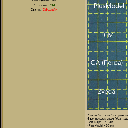
Сообщений:
645
Репутация:
114
Статус:
Оффлайн
Самым "мелким" и коротким
И так по размерам (без над
- МиниАрт - 27 мм
- PlusModel - 28 мм