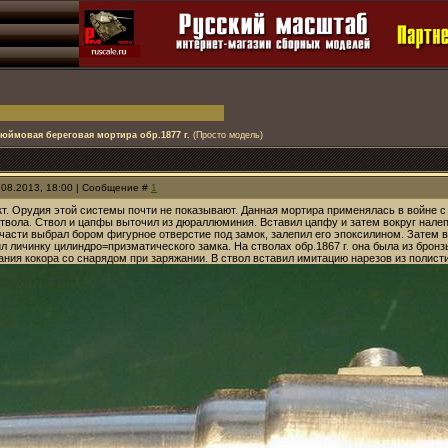
дюймовая береговая мортира обр.1877 г.
(Просто модель)
.08.2013, 18:00 | Сообщение #
1
. Орудия этой системы почти не показывают. Данная мортира применялась в войне с Я
ствола. Ствол и цапфы выточил из дюраллюминия. Вставил цапфу и затем вокруг нале
части выбрал бором фигурное отверстие под замок, залепил его эпоксилином. Затем в
л личинку цилиндро=призматического замка. На стволах обр.1867 г. она была из бронзы,
ания кокора со снарядом при заряжании. В ствол вставил имитацию нарезов из полист