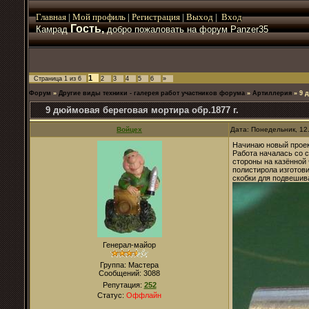
Главная
|
Мой
профиль
|
Регистрация
|
Выход
|
Вход
Гость,
Камрад
добро пожаловать на форум Panzer35
1
Страница
1
из
6
2
3
4
5
6
»
Форум
»
Другие виды техники - галерея работ участников форума
»
Артиллерия
»
9 
9 дюймовая береговая мортира обр.1877 г.
Войцех
Дата: Понедельник, 12
Начинаю новый проект
Работа началась со 
стороны на казённой 
полистирола изготови
скобки для подвешив
Генерал-майор
Группа: Мастера
Сообщений:
3088
Репутация:
252
Статус:
Оффлайн