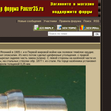
[
Новые сообщения
·
Участники
·
Правила форума
·
Поиск
·
RSS
]
понией в 1905 г. и в Первой мировой войне как полевое тяжёлое орудие.
пил эпоксилин. Из него потом сделал цапфенные утолщения. с правой
ырезал заднюю часть замка (клина). С левой стороны на казённой части из
 на стальных стволах обр. 1877 г. из стали. На торце казённика установил
ирола толщиной 0,25 мм.