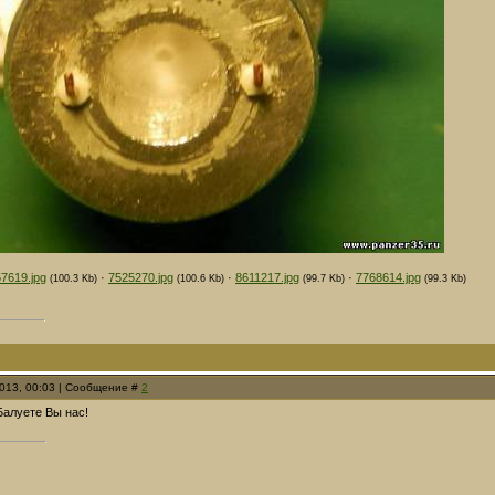
7619.jpg
·
7525270.jpg
·
8611217.jpg
·
7768614.jpg
(100.3 Kb)
(100.6 Kb)
(99.7 Kb)
(99.3 Kb)
2013, 00:03 | Сообщение #
2
Балуете Вы нас!