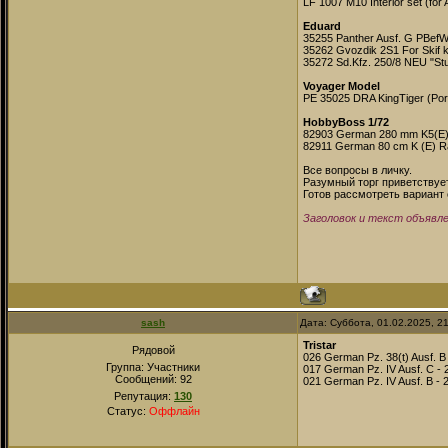
LF 1007 M10 Interior set (for
Eduard
35255 Panther Ausf. G PBefWg
35262 Gvozdik 2S1 For Skif ki
35272 Sd.Kfz. 250/8 NEU "St
Voyager Model
PE 35025 DRA KingTiger (Por
HobbyBoss 1/72
82903 German 280 mm K5(E) 
82911 German 80 cm K (E) R
Все вопросы в личку.
Разумный торг приветствуе
Готов рассмотреть вариант
Заголовок и текст объявл
sash
Дата: Суббота, 01.02.2025, 2
Tristar
Рядовой
026 German Pz. 38(t) Ausf. B
Группа: Участники
017 German Pz. IV Ausf. C - 
Сообщений:
92
021 German Pz. IV Ausf. B -
Репутация:
130
Статус:
Оффлайн