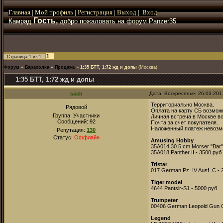
Главная
|
Мой
профиль
|
Регистрация
|
Выход
|
Вход
Гость,
Камрад
добро пожаловать на форум Panzer35
1
Страница
1
из
1
Форум
»
Барахолка
»
Продажа
»
1:35 БТТ, 1:72 жд и допы
(Москва)
1:35 БТТ, 1:72 жд и допы
sash
Дата: Воскресенье, 26.03.201
Территориально Москва.
Рядовой
Оплата на карту СБ возмож
Группа: Участники
Личная встреча в Москве в
Сообщений:
92
Почта за счет покупателя.
Наложенный платеж невозм
Репутация:
130
Статус:
Оффлайн
Amusing Hobby
35A014 30.5 cm Morser "Bar"
35A018 Panther II - 3500 руб.
Tristar
017 German Pz. IV Ausf. C - 
Tiger model
4644 Pantsir-S1 - 5000 руб.
Trumpeter
00406 German Leopold Gun C
Legend