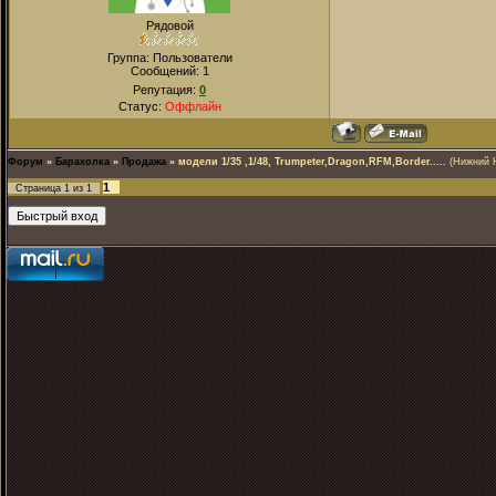
Рядовой
Группа: Пользователи
Сообщений:
1
Репутация:
0
Статус:
Оффлайн
Форум
»
Барахолка
»
Продажа
»
модели 1/35 ,1/48, Trumpeter,Dragon,RFM,Border.....
(Нижний 
1
Страница
1
из
1