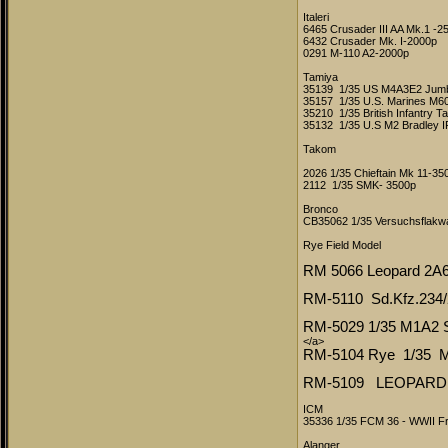
Italeri
6465 Crusader III AA Mk.1 -2
6432 Crusader Mk. I-2000p
0291 M-110 A2-2000p
Tamiya
35139 1/35 US M4A3E2 Jumb
35157 1/35 U.S. Marines M60
35210 1/35 British Infantry 
35132 1/35 U.S M2 Bradley 
Takom
2026 1/35 Chieftain Mk 11-35
2112 1/35 SMK- 3500p
Bronco
CB35062 1/35 Versuchsflakwag
Rye Field Model
RM 5066 Leopard 2A6 W
RM-5110 Sd.Kfz.234
RM-5029 1/35 M1A2
</a>
RM-5104 Rye 1/35 
RM-5109 LEOPARD 
ICM
35336 1/35 FCM 36 - WWII Fr
Alanger