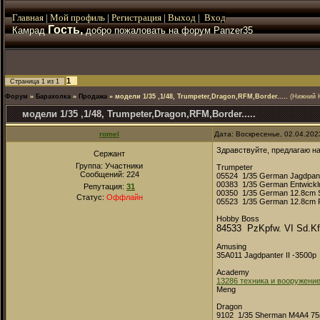
Главная
|
Мой
профиль
|
Регистрация
|
Выход
|
Вход
Гость,
Камрад
добро пожаловать на форум Panzer35
1
Страница
1
из
1
Форум
»
Барахолка
»
Продажа
»
модели 1/35 ,1/48, Trumpeter,Dragon,RFM,Border.....
(Нижний 
модели 1/35 ,1/48, Trumpeter,Dragon,RFM,Border.....
romel
Дата: Воскресенье, 02.04.202
Здравствуйте, предлагаю на
Сержант
Группа: Участники
Trumpeter
Сообщений:
224
05524 1/35 German Jagdpanze
00383 1/35 German Entwickl
Репутация:
31
00350 1/35 German 12.8cm Sel
Статус:
Оффлайн
05523 1/35 German 12.8cm P
Hobby Boss
84533 PzKpfw. VI Sd.Kfz
Amusing
35A011 Jagdpanter II -3500p
Academy
13286 техника и вооружение
Meng
Dragon
9102 1/35 Sherman M4A4 75