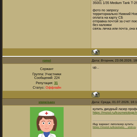
35001 1/35 Medium Tank T-2
фото по запросу
территориально Нижний Но
оплата на карту СБ
отправка почтой за счет по
без наложки
связь личка или почта ,она
romel
Дата: Вторник, 23.06.2026, 1
up...
Сержант
Группа: Участники
Сообщений:
224
Репутация:
31
Статус:
Оффлайн
stoneisaev
Дата: Среда, 01.07.2026, 16:
купить диодный лазер про
https://mstol.ru/kosmetologic
Ищу вариант липолазер купить:
https://mstol.ru/kosmeto....stol-ru